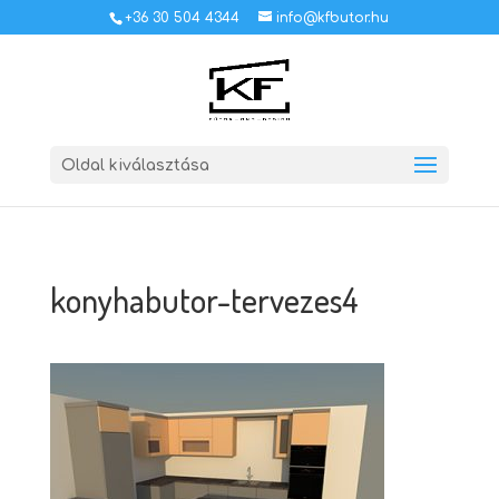
+36 30 504 4344
info@kfbutor.hu
Oldal kiválasztása
konyhabutor-tervezes4