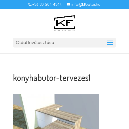
+36 30 504 4344
info@kfbutor.hu
Oldal kiválasztása
konyhabutor-tervezes1