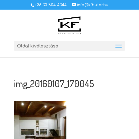
+36 30 504 4344
info@kfbutor.hu
Oldal kiválasztása
img_20160107_170045