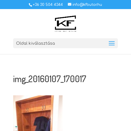
+36 30 504 4344
info@kfbutor.hu
Oldal kiválasztása
img_20160107_170017