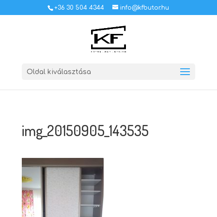
+36 30 504 4344
info@kfbutor.hu
Oldal kiválasztása
img_20150905_143535