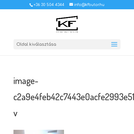
+36 30 504 4344
info@kfbutor.hu
Oldal kiválasztása
image-
c2a9e4feb42c7443e0acfe2993e5
v