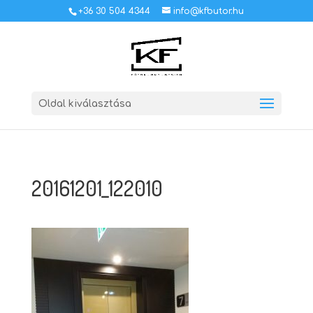
+36 30 504 4344
info@kfbutor.hu
Oldal kiválasztása
20161201_122010