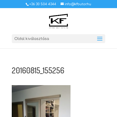
+36 30 504 4344
info@kfbutor.hu
Oldal kiválasztása
20160815_155256