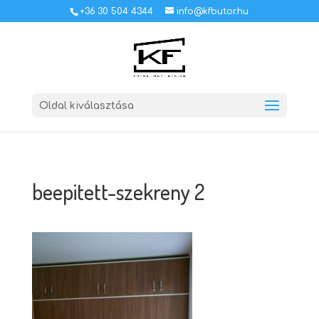
+36 30 504 4344
info@kfbutor.hu
Oldal kiválasztása
beepitett-szekreny 2