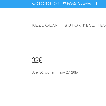
+36 30 504 4344
info@kfbutor.hu
KEZDŐLAP
BÚTOR KÉSZÍTÉ
320
Szerző:
admin
|
nov 27, 2016