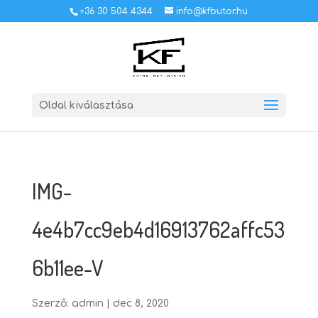
+36 30 504 4344
info@kfbutor.hu
Oldal kiválasztása
IMG-
4e4b7cc9eb4d16913762affc53
6b11ee-V
Szerző:
admin
|
dec 8, 2020