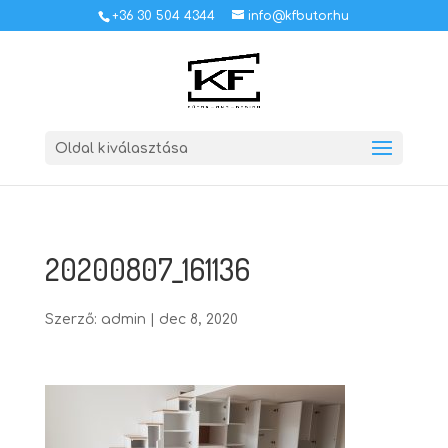
+36 30 504 4344
info@kfbutor.hu
Oldal kiválasztása
20200807_161136
Szerző:
admin
|
dec 8, 2020