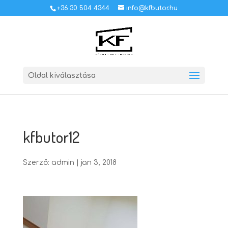
+36 30 504 4344
info@kfbutor.hu
Oldal kiválasztása
kfbutor12
Szerző:
admin
|
jan 3, 2018