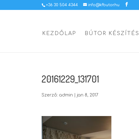
+36 30 504 4344
info@kfbutor.hu
KEZDŐLAP
BÚTOR KÉSZÍTÉ
20161229_131701
Szerző:
admin
|
jan 8, 2017